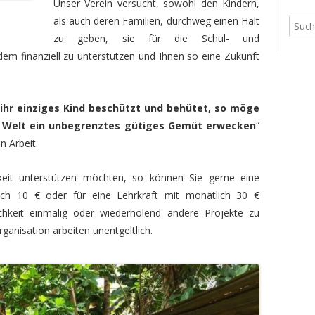
Unser Verein versucht, sowohl den Kindern,
MÜHLHAUSE
als auch deren Familien, durchweg einen Halt
S
PROJEKT NAIWALA
PATENREISE 2008
zu geben, sie für die Schul- und
u
dem finanziell zu unterstützen und Ihnen so eine Zukunft
c
MÖNCHSAUSBILDUNGSSCHULE
PATENREISE 2006
h
UNTERSTÜTZTE
ARCHIV
e
NONNENSCHULEN
n
ihr einziges Kind beschützt und behütet, so möge
n
e Welt ein unbegrenztes gütiges Gemüt erwecken
“
LANDWIRTSCHAFTLICHES
a
n Arbeit.
PROJEKT
c
h
keit unterstützen möchten, so können Sie gerne eine
:
ich 10 € oder für eine Lehrkraft mit monatlich 30 €
hkeit einmalig oder wiederholend andere Projekte zu
rganisation arbeiten unentgeltlich.