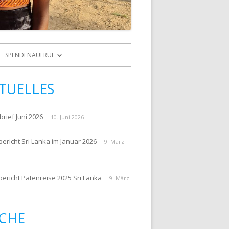
Zum
Inhalt
SPENDENAUFRUF
springen
ENKINDER
ZUR SPENDE
TUELLES
FE PATENKINDER
SPENDENAUFRUF
ARCHIV
rief Juni 2026
10. Juni 2026
ericht Sri Lanka im Januar 2026
9. März
PATENREISEBERICHTE 2016
bericht Patenreise 2025 Sri Lanka
9. März
NGEN
CHE