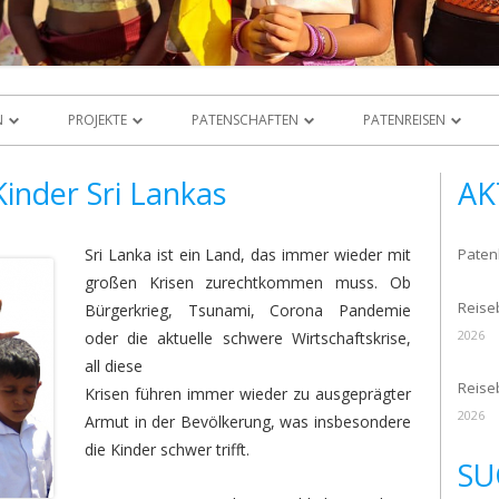
N
PROJEKTE
PATENSCHAFTEN
PATENREISEN
R UNS
ÜBERBLICK
PATENKINDER
PATENREISE 2026
UNSERE PAT
Kinder Sri Lankas
AK
ENSCHUTZERKLÄRUNG NACH
COMPUTERSCHULE IN YAKKALA
WERDE JETZT PATE!
PATENREISE 2025
DANKESBRIE
VO
Sri Lanka ist ein Land, das immer wieder mit
Patenb
DER BAU EINES KINDERGARTENS
PATENREISE 2020
großen Krisen zurechtkommen muss. Ob
ANIGRAMM
Reiseb
HAUSBAU
PATENREISE 2017
Bürgerkrieg, Tsunami, Corona Pandemie
NDER
2026
oder die aktuelle schwere Wirtschaftskrise,
PATENSCHAFTEN FÜR NOVIZEN
PATENREISE 2016
all diese
PRECHPARTNER
SRI LANKA
Reise
Krisen führen immer wieder zu ausgeprägter
ENTWICKLUNGSPROGRAMM
PATENREISE 2015
2026
Armut in der Bevölkerung, was insbesondere
DEUTSCHLAND
SCHNEVERDI
PROJEKT GALLE
die Kinder schwer trifft.
PATENREISE 2014
SU
BERLIN
PROJEKT MAHADAMANA
PATENREISE 2009