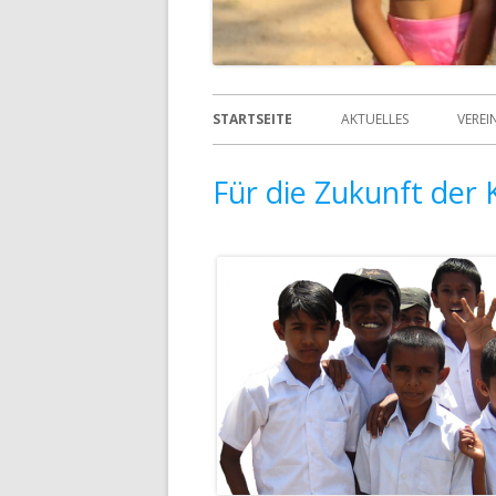
STARTSEITE
AKTUELLES
VEREI
ÜBE
Für die Zukunft der 
DAT
DSG
ORG
GRÜ
ANS