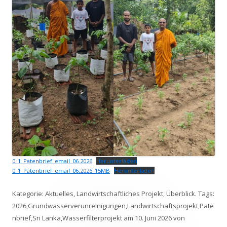
0_1_Patenbrief_email_06.2026
Herunterladen
0_1_Patenbrief_email_06.2026_15MB
Herunterladen
Kategorie:
Aktuelles
,
Landwirtschaftliches Projekt
,
Überblick
. Tags:
2026
,
Grundwasserverunreinigungen
,
Landwirtschaftsprojekt
,
Pate
nbrief
,
Sri Lanka
,
Wasserfilterprojekt
am
10. Juni 2026
von