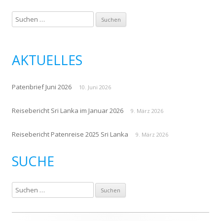
S
u
c
h
AKTUELLES
e
n
Patenbrief Juni 2026
n
10. Juni 2026
a
Reisebericht Sri Lanka im Januar 2026
c
9. März 2026
h
Reisebericht Patenreise 2025 Sri Lanka
:
9. März 2026
SUCHE
S
u
c