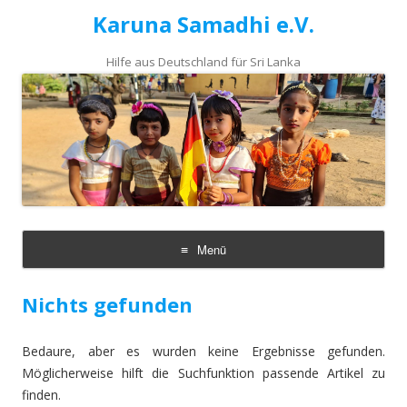
Karuna Samadhi e.V.
Hilfe aus Deutschland für Sri Lanka
Menü
Zum
Inhalt
Nichts gefunden
springen
Bedaure, aber es wurden keine Ergebnisse gefunden.
Möglicherweise hilft die Suchfunktion passende Artikel zu
finden.