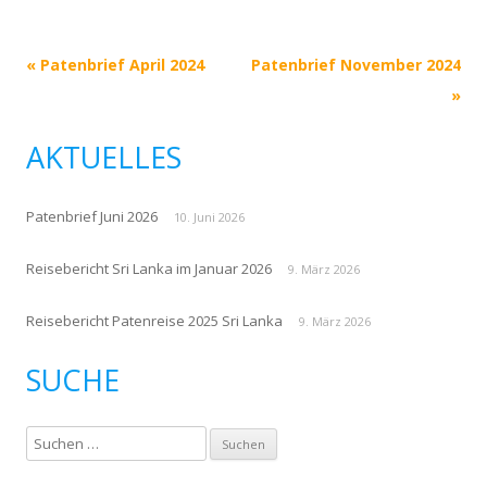
Beitrags-
«
Patenbrief April 2024
Patenbrief November 2024
Navigation
»
AKTUELLES
Patenbrief Juni 2026
10. Juni 2026
Reisebericht Sri Lanka im Januar 2026
9. März 2026
Reisebericht Patenreise 2025 Sri Lanka
9. März 2026
SUCHE
S
u