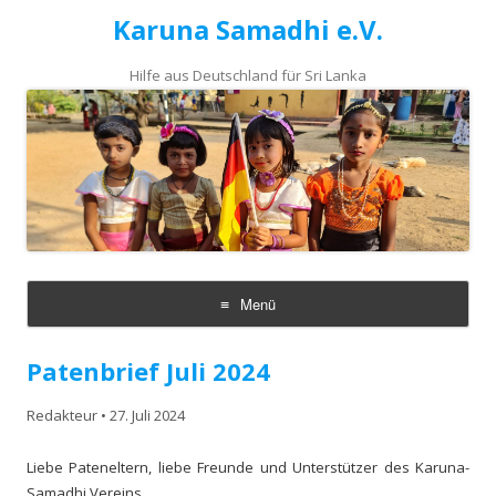
Karuna Samadhi e.V.
Hilfe aus Deutschland für Sri Lanka
Menü
Zum
Inhalt
Patenbrief Juli 2024
springen
Redakteur
•
27. Juli 2024
Liebe Pateneltern, liebe Freunde und Unterstützer des Karuna-
Samadhi Vereins,