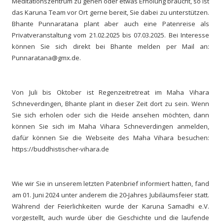
Meditationszentrum zu gehen oder etwas Erholung braucht, so ist
das Karuna Team vor Ort gerne bereit, Sie dabei zu unterstützen.
Bhante Punnaratana plant aber auch eine Patenreise als
Privatveranstaltung vom 21.02.2025 bis 07.03.2025. Bei Interesse
können Sie sich direkt bei Bhante melden per Mail an:
Punnaratana@gmx.de.
Von Juli bis Oktober ist Regenzeitretreat im Maha Vihara
Schneverdingen, Bhante plant in dieser Zeit dort zu sein. Wenn
Sie sich erholen oder sich die Heide ansehen möchten, dann
können Sie sich im Maha Vihara Schneverdingen anmelden,
dafür können Sie die Webseite des Maha Vihara besuchen:
https://buddhistischer-vihara.de
Wie wir Sie in unserem letzten Patenbrief informiert hatten, fand
am 01. Juni 2024 unter anderem die 20-Jahres Jubiläumsfeier statt.
Während der Feierlichkeiten wurde der Karuna Samadhi e.V.
vorgestellt, auch wurde über die Geschichte und die laufende