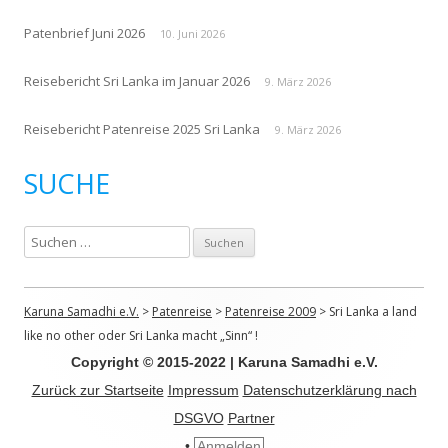
Patenbrief Juni 2026
10. Juni 2026
Reisebericht Sri Lanka im Januar 2026
9. März 2026
Reisebericht Patenreise 2025 Sri Lanka
9. März 2026
SUCHE
S
u
c
h
Karuna Samadhi e.V.
>
Patenreise
>
Patenreise 2009
>
Sri Lanka a land
e
like no other oder Sri Lanka macht „Sinn“ !
n
Copyright © 2015-2022 | Karuna Samadhi e.V.
n
Zurück zur Startseite
Impressum
Datenschutzerklärung nach
a
DSGVO
Partner
c
•
Anmelden