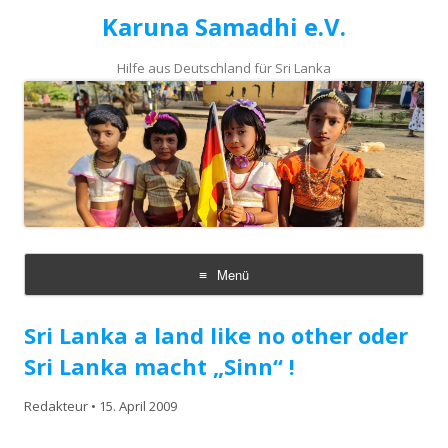
Karuna Samadhi e.V.
Hilfe aus Deutschland für Sri Lanka
Menü
Zum
Inhalt
Sri Lanka a land like no other oder
springen
Sri Lanka macht „Sinn“ !
Redakteur
•
15. April 2009