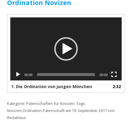
Ordination Novizen
V
i
d
e
o
-
P
l
a
00:00
00:00
y
e
1. Die Ordination von jungen Mönchen
2:32
r
Kategorie:
Patenschaften für Novizen
. Tags:
Novizen
,
Ordination
,
Patenschaft
am
19. September 2017
von
Redakteur
.