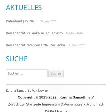
AKTUELLES
Patenbrief Juni 2026
10. Juni 2026
Reisebericht Sri Lanka im Januar 2026
9. März 2026
Reisebericht Patenreise 2025 Sri Lanka
9. März 2026
SUCHE
S
u
c
h
Karuna Samadhi e.V.
>
Novizen
e
Copyright © 2015-2022 | Karuna Samadhi e.V.
n
Zurück zur Startseite
Impressum
Datenschutzerklärung nach
n
DSGVO
Partner