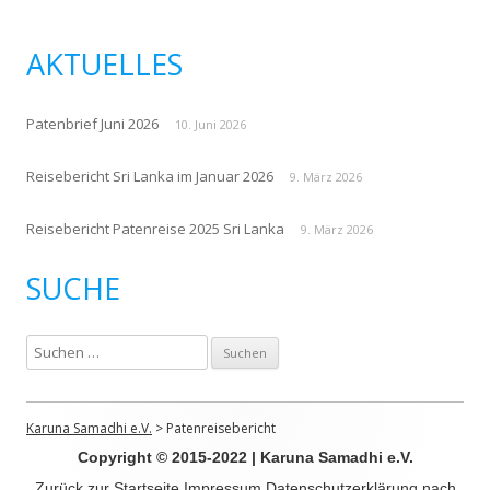
AKTUELLES
Patenbrief Juni 2026
10. Juni 2026
Reisebericht Sri Lanka im Januar 2026
9. März 2026
Reisebericht Patenreise 2025 Sri Lanka
9. März 2026
SUCHE
S
u
c
h
Karuna Samadhi e.V.
>
Patenreisebericht
e
Copyright © 2015-2022 | Karuna Samadhi e.V.
n
Zurück zur Startseite
Impressum
Datenschutzerklärung nach