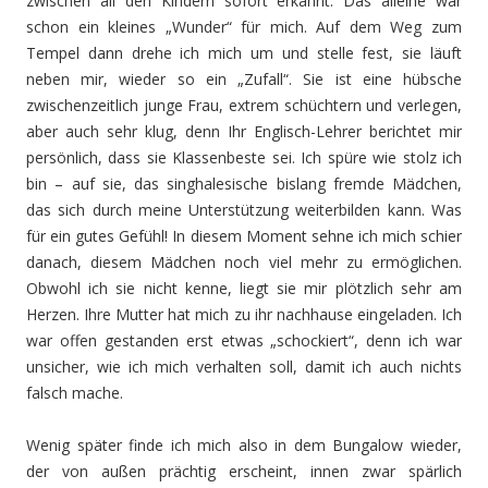
zwischen all den Kindern sofort erkannt. Das alleine war
schon ein kleines „Wunder“ für mich. Auf dem Weg zum
Tempel dann drehe ich mich um und stelle fest, sie läuft
neben mir, wieder so ein „Zufall“. Sie ist eine hübsche
zwischenzeitlich junge Frau, extrem schüchtern und verlegen,
aber auch sehr klug, denn Ihr Englisch-Lehrer berichtet mir
persönlich, dass sie Klassenbeste sei. Ich spüre wie stolz ich
bin – auf sie, das singhalesische bislang fremde Mädchen,
das sich durch meine Unterstützung weiterbilden kann. Was
für ein gutes Gefühl! In diesem Moment sehne ich mich schier
danach, diesem Mädchen noch viel mehr zu ermöglichen.
Obwohl ich sie nicht kenne, liegt sie mir plötzlich sehr am
Herzen. Ihre Mutter hat mich zu ihr nachhause eingeladen. Ich
war offen gestanden erst etwas „schockiert“, denn ich war
unsicher, wie ich mich verhalten soll, damit ich auch nichts
falsch mache.
Wenig später finde ich mich also in dem Bungalow wieder,
der von außen prächtig erscheint, innen zwar spärlich