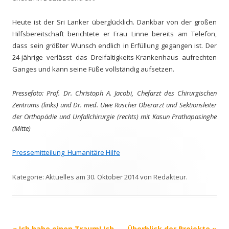
Heute ist der Sri Lanker überglücklich. Dankbar von der großen
Hilfsbereitschaft berichtete er Frau Linne bereits am Telefon,
dass sein größter Wunsch endlich in Erfüllung gegangen ist. Der
24-jährige verlässt das Dreifaltigkeits-Krankenhaus aufrechten
Ganges und kann seine Füße vollständig aufsetzen.
Pressefoto: Prof. Dr. Christoph A. Jacobi, Chefarzt des Chirurgischen
Zentrums (links) und Dr. med. Uwe Ruscher Oberarzt und Sektionsleiter
der Orthopädie und Unfallchirurgie (rechts) mit Kasun Prathapasinghe
(Mitte)
Pressemitteilung_Humanitäre Hilfe
Kategorie:
Aktuelles
am
30. Oktober 2014
von
Redakteur
.
Beitrags-
«
Ich habe einen Traum! Ich
Überblick der Projekte
»