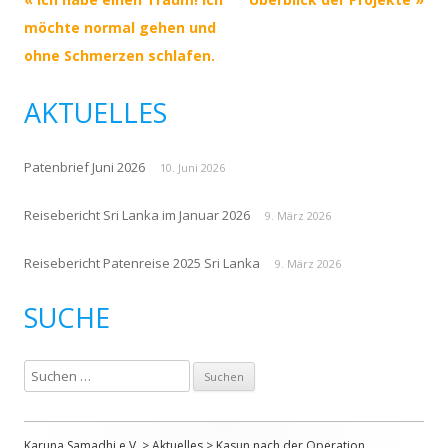
Navigation
möchte normal gehen und
ohne Schmerzen schlafen.
AKTUELLES
Patenbrief Juni 2026
10. Juni 2026
Reisebericht Sri Lanka im Januar 2026
9. März 2026
Reisebericht Patenreise 2025 Sri Lanka
9. März 2026
SUCHE
S
u
c
h
Karuna Samadhi e.V.
>
Aktuelles
>
Kasun nach der Operation