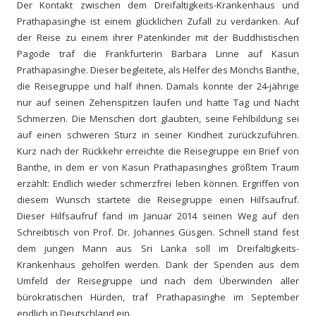
Der Kontakt zwischen dem Dreifaltigkeits-Krankenhaus und
Prathapasinghe ist einem glücklichen Zufall zu verdanken. Auf
der Reise zu einem ihrer Patenkinder mit der Buddhistischen
Pagode traf die Frankfurterin Barbara Linne auf Kasun
Prathapasinghe. Dieser begleitete, als Helfer des Mönchs Banthe,
die Reisegruppe und half ihnen. Damals konnte der 24-jährige
nur auf seinen Zehenspitzen laufen und hatte Tag und Nacht
Schmerzen. Die Menschen dort glaubten, seine Fehlbildung sei
auf einen schweren Sturz in seiner Kindheit zurückzuführen.
Kurz nach der Rückkehr erreichte die Reisegruppe ein Brief von
Banthe, in dem er von Kasun Prathapasinghes größtem Traum
erzählt: Endlich wieder schmerzfrei leben können. Ergriffen von
diesem Wunsch startete die Reisegruppe einen Hilfsaufruf.
Dieser Hilfsaufruf fand im Januar 2014 seinen Weg auf den
Schreibtisch von Prof. Dr. Johannes Güsgen. Schnell stand fest
dem jungen Mann aus Sri Lanka soll im Dreifaltigkeits-
Krankenhaus geholfen werden. Dank der Spenden aus dem
Umfeld der Reisegruppe und nach dem Überwinden aller
bürokratischen Hürden, traf Prathapasinghe im September
endlich in Deutschland ein.