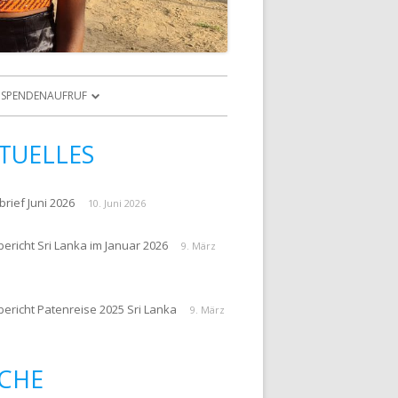
Zum
Inhalt
SPENDENAUFRUF
springen
NKINDER
ZUR SPENDE
TUELLES
E PATENKINDER
SPENDENAUFRUF
ARCHIV
rief Juni 2026
10. Juni 2026
ericht Sri Lanka im Januar 2026
9. März
PATENREISEBERICHTE 2016
bericht Patenreise 2025 Sri Lanka
9. März
GEN
CHE