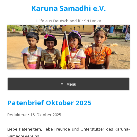
Karuna Samadhi e.V.
Hilfe aus Deutschland für Sri Lanka
Menü
Zum
Inhalt
Patenbrief Oktober 2025
springen
Redakteur
•
16. Oktober 2025
Liebe Pateneltern, liebe Freunde und Unterstützer des Karuna-
Samadhi Vereins,