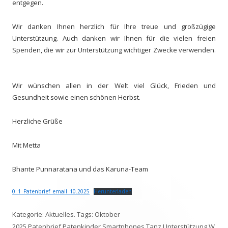
entgegen.
Wir danken Ihnen herzlich für Ihre treue und großzügige
Unterstützung. Auch danken wir Ihnen für die vielen freien
Spenden, die wir zur Unterstützung wichtiger Zwecke verwenden.
Wir wünschen allen in der Welt viel Glück, Frieden und
Gesundheit sowie einen schönen Herbst.
Herzliche Grüße
Mit Metta
Bhante Punnaratana und das Karuna-Team
0_1_Patenbrief_email_10.2025
Herunterladen
Kategorie:
Aktuelles
. Tags:
Oktober
2025
,
Patenbrief
,
Patenkinder
,
Smartphones
,
Tanz
,
Unterstützung
,
W