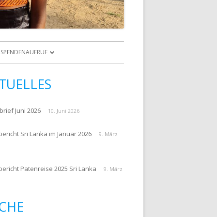
Zum
Inhalt
SPENDENAUFRUF
springen
NKINDER
ZUR SPENDE
TUELLES
E PATENKINDER
SPENDENAUFRUF
ARCHIV
rief Juni 2026
10. Juni 2026
ericht Sri Lanka im Januar 2026
9. März
PATENREISEBERICHTE 2016
bericht Patenreise 2025 Sri Lanka
9. März
GEN
CHE