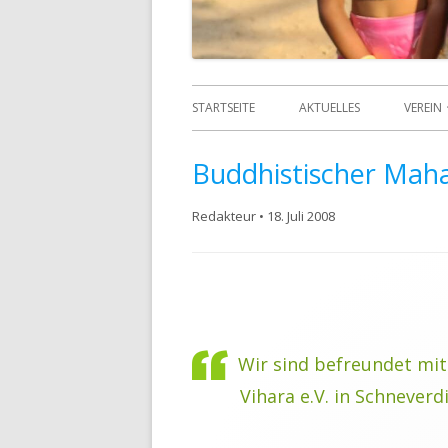
STARTSEITE
AKTUELLES
VEREIN
ÜBER 
Buddhistischer Maha
DATE
Redakteur
•
18. Juli 2008
DSGV
ORGA
GRÜN
ANSP
Wir sind befreundet mi
Vihara e.V. in Schneverd