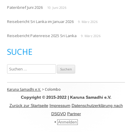
Patenbrief Juni 2026
10. Juni 2026
Reisebericht Sri Lanka im Januar 2026
9. März 2026
Reisebericht Patenreise 2025 Sri Lanka
9. März 2026
SUCHE
S
u
c
h
Karuna Samadhi e.V.
>
Colombo
e
Copyright © 2015-2022 | Karuna Samadhi e.V.
n
Zurück zur Startseite
Impressum
Datenschutzerklärung nach
n
DSGVO
Partner
a
•
Anmelden
c
h