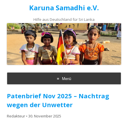
Karuna Samadhi e.V.
Hilfe aus Deutschland für Sri Lanka
Menü
Zum
Inhalt
Patenbrief Nov 2025 – Nachtrag
springen
wegen der Unwetter
Redakteur
•
30. November 2025