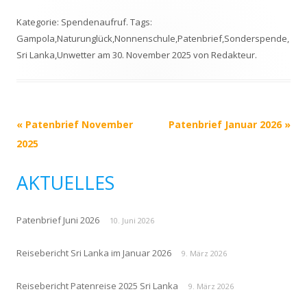
Kategorie:
Spendenaufruf
. Tags:
Gampola
,
Naturunglück
,
Nonnenschule
,
Patenbrief
,
Sonderspende
,
Sri Lanka
,
Unwetter
am
30. November 2025
von
Redakteur
.
Beitrags-
«
Patenbrief November
Patenbrief Januar 2026
»
Navigation
2025
AKTUELLES
Patenbrief Juni 2026
10. Juni 2026
Reisebericht Sri Lanka im Januar 2026
9. März 2026
Reisebericht Patenreise 2025 Sri Lanka
9. März 2026