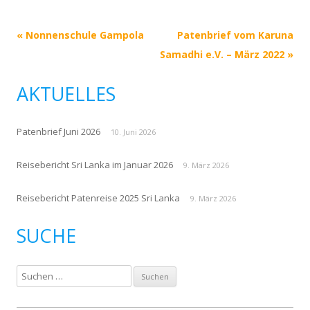
Beitrags-
«
Nonnenschule Gampola
Patenbrief vom Karuna
Navigation
Samadhi e.V. – März 2022
»
AKTUELLES
Patenbrief Juni 2026
10. Juni 2026
Reisebericht Sri Lanka im Januar 2026
9. März 2026
Reisebericht Patenreise 2025 Sri Lanka
9. März 2026
SUCHE
S
u
c