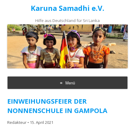
Karuna Samadhi e.V.
Hilfe aus Deutschland für Sri Lanka
Menü
Zum
Inhalt
EINWEIHUNGSFEIER DER
springen
NONNENSCHULE IN GAMPOLA
Redakteur
•
15. April 2021