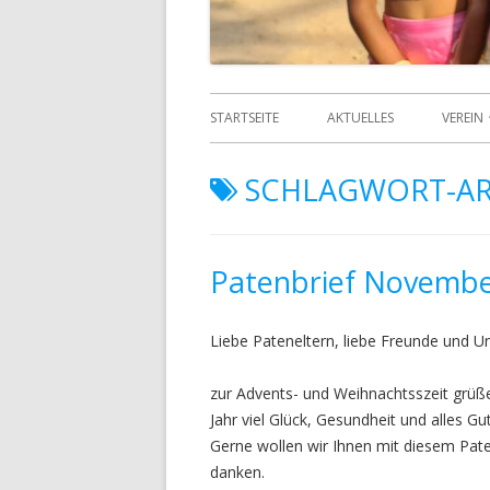
STARTSEITE
AKTUELLES
VEREIN
ÜBER 
SCHLAGWORT-AR
DATE
DSGV
Patenbrief Novembe
ORGA
GRÜN
Liebe Pateneltern, liebe Freunde und U
ANSP
zur Advents- und Weihnachtsszeit grüße
Jahr viel Glück, Gesundheit und alles Gu
Gerne wollen wir Ihnen mit diesem Paten
danken.