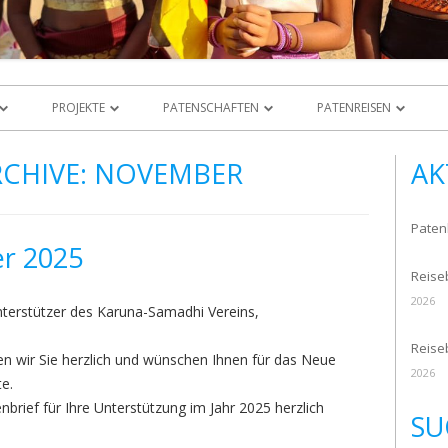
PROJEKTE
PATENSCHAFTEN
PATENREISEN
UNS
ÜBERBLICK
PATENKINDER
PATENREISE 2026
UNSERE PATE
CHIVE:
NOVEMBER
AK
NSCHUTZERKLÄRUNG NACH
COMPUTERSCHULE IN YAKKALA
WERDE JETZT PATE!
PATENREISE 2025
DANKESBRIEF
O
Patenb
DER BAU EINES KINDERGARTENS
PATENREISE 2020
r 2025
NIGRAMM
Reiseb
HAUSBAU
PATENREISE 2017
DER
2026
nterstützer des Karuna-Samadhi Vereins,
PATENSCHAFTEN FÜR NOVIZEN
PATENREISE 2016
RECHPARTNER
SRI LANKA
Reise
n wir Sie herzlich und wünschen Ihnen für das Neue
ENTWICKLUNGSPROGRAMM
PATENREISE 2015
2026
te.
DEUTSCHLAND
SCHNEVERDIN
PROJEKT GALLE
PATENREISE 2014
brief für Ihre Unterstützung im Jahr 2025 herzlich
SU
BERLIN
PROJEKT MAHADAMANA
PATENREISE 2009