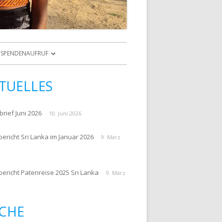
Zum
Inhalt
SPENDENAUFRUF
springen
NKINDER
ZUR SPENDE
TUELLES
E PATENKINDER
SPENDENAUFRUF
ARCHIV
rief Juni 2026
10. Juni 2026
ericht Sri Lanka im Januar 2026
9. März
PATENREISEBERICHTE 2016
bericht Patenreise 2025 Sri Lanka
9. März
GEN
CHE