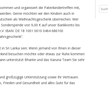
MÜHLHAUSEN
ekommen und organisiert die Patenkindertreffen mit,
S
PROJEKT NAIWALA
PATENREISE 2008
 werden. Gerne möchten wir den Kindern auch in
u
utschein als Weihnachtsgeschenk überreichen. Wer
c
MÖNCHSAUSBILDUNGSSCHULE
PATENREISE 2006
ne Sonderspende von 9,00 € auf unser Bankkonto bis
h
UNTERSTÜTZTE
ARCHIV
e.V. IBAN: DE 18 1001 0010 0464 686100
e
NONNENSCHULEN
ahrsgeschenk”.
n
n
LANDWIRTSCHAFTLICHES
in Sri Lanka sein. Wenn jemand von Ihnen in dieser
a
PROJEKT
atenkind besuchen möchte oder etwas zur Ruhe kommen
c
dann unterstützt Bhante und das Karuna Team Sie sehr
h
:
 und großzügige Unterstützung sowie Ihr Vertrauen.
ck, Frieden und Gesundheit und alles Gute für das